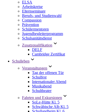
ELSA
Arbeitskreise
Elternseminare
Berufs- und Studienwahl
Compassion
Prävention
Schülermentoren
Jugendbegleiterprogramm
Schulsanitätsdienst
Zusatzqualifikation
DELF
Cambridge Zertifikat
Schulleben
Veranstaltungen
Tag der offenen Tür
Schulfest
Internationaler Abend
Musikabend
Schultheater
Fahrten und Exkursionen
SoLe-Hütte Kl. 5
Schwäbische Alb Kl. 5
Schullandheim Kl. 6