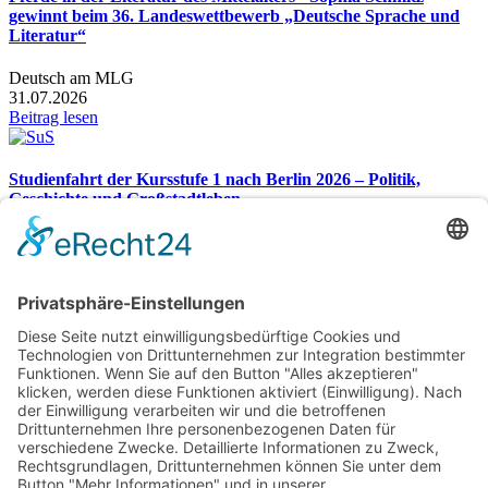
gewinnt beim 36. Landeswettbewerb „Deutsche Sprache und
Literatur“
Deutsch am MLG
31.07.2026
Beitrag lesen
Studienfahrt der Kursstufe 1 nach Berlin 2026 – Politik,
Geschichte und Großstadtleben
Studienfahrt nach Berlin 2026
26.07.2026
Beitrag lesen
Gesamtübersicht
Markgraf-Ludwig-Gymnasium
Hardstr. 2, 76530 Baden-Baden
Telefon:
07221 932366
Telefax: 07221 932370
E-Mail:
sekretariat@mlg-bad.de