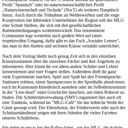
Profil "Spanisch" oder im naturwissenschaftlichen Profil
„Naturwissenschaft und Technik“ (NwT) als weiteres Hauptfach
hinzu. Auch durch die Teilnahme an Wettbewerben und die enge
Kooperation mit führenden Unternehmen der Region soll das MLG
eine Schule bleiben, die sich mit den gesellschaftlichen
Rahmenbedingungen weiterentwickelt. Das renommierte
Gymnasium lege weiterhin auch großen Wert auf einen
respektvollen Umgang, dafür gibt es das Fach „Soziales Lernen“,
das man in den fünften und sechsten Klasse verstärkt unterrichtet.
Nach dem Vortrag bleibt noch genug Zeit sich in den einzelnen
Klassenzimmern über die einzelnen Fächer und ihre Angebote zu
informieren. Hier könnt ihr vor allem andere Schüler und Lehrer
kennenlernen und eure Fragen stellen. Außerdem dürft ihr ganz
viele Experimente machen, Spiel und Spaß bei den Fremdsprache-
Stationen erleben, einen Sportparcours in der Sporthalle absolvieren,
euch im Kunstraum künstlerisch austoben oder im Selbstlernzentrum
in der "Lese-Insel" einer Geschichte lauschen, um einen Ruheort zu
finden.
Die Schülermitverwaltung (SMV) organisiert hier auch oft
eine Tombola, während im "MLG-Café" für das leibliche Wohl der
Gäste gesorgt wird. Der Elternbeirat, der Förderverein oder auch der
Schulsanitätsdienst zeigen mit ihren Ständen die vielen Facetten
unseres Schullebens.
Für jeden ist etwas bei der Rallye dabei - um das MLG, die Schule