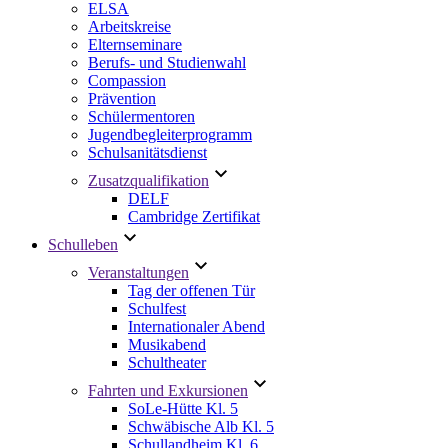
ELSA
Arbeitskreise
Elternseminare
Berufs- und Studienwahl
Compassion
Prävention
Schülermentoren
Jugendbegleiterprogramm
Schulsanitätsdienst
Zusatzqualifikation
DELF
Cambridge Zertifikat
Schulleben
Veranstaltungen
Tag der offenen Tür
Schulfest
Internationaler Abend
Musikabend
Schultheater
Fahrten und Exkursionen
SoLe-Hütte Kl. 5
Schwäbische Alb Kl. 5
Schullandheim Kl. 6