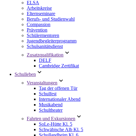
ELSA
Arbeitskreise
Elternseminare
Berufs- und Studienwahl
Compassion
Prävention
Schülermentoren
Jugendbegleiterprogramm
Schulsanitätsdienst
Zusatzqualifikation
DELF
Cambridge Zertifikat
Schulleben
Veranstaltungen
Tag der offenen Tür
Schulfest
Internationaler Abend
Musikabend
Schultheater
Fahrten und Exkursionen
SoLe-Hütte Kl. 5
Schwäbische Alb Kl. 5
Schullandheim Kl. 6