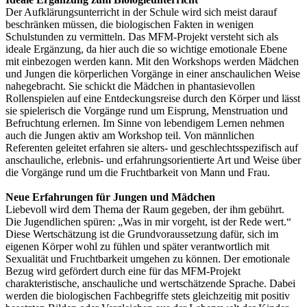
Der Aufklärungsunterricht in der Schule wird sich meist darauf
beschränken müssen, die biologischen Fakten in wenigen
Schulstunden zu vermitteln. Das MFM-Projekt versteht sich als
ideale Ergänzung, da hier auch die so wichtige emotionale Ebene
mit einbezogen werden kann. Mit den Workshops werden Mädchen
und Jungen die körperlichen Vorgänge in einer anschaulichen Weise
nahegebracht. Sie schickt die Mädchen in phantasievollen
Rollenspielen auf eine Entdeckungsreise durch den Körper und lässt
sie spielerisch die Vorgänge rund um Eisprung, Menstruation und
Befruchtung erlernen. Im Sinne von lebendigem Lernen nehmen
auch die Jungen aktiv am Workshop teil. Von männlichen
Referenten geleitet erfahren sie alters- und geschlechtsspezifisch auf
anschauliche, erlebnis- und erfahrungsorientierte Art und Weise über
die Vorgänge rund um die Fruchtbarkeit von Mann und Frau.
Neue Erfahrungen für Jungen und Mädchen
Liebevoll wird dem Thema der Raum gegeben, der ihm gebührt.
Die Jugendlichen spüren: „Was in mir vorgeht, ist der Rede wert.“
Diese Wertschätzung ist die Grundvoraussetzung dafür, sich im
eigenen Körper wohl zu fühlen und später verantwortlich mit
Sexualität und Fruchtbarkeit umgehen zu können. Der emotionale
Bezug wird gefördert durch eine für das MFM-Projekt
charakteristische, anschauliche und wertschätzende Sprache. Dabei
werden die biologischen Fachbegriffe stets gleichzeitig mit positiv