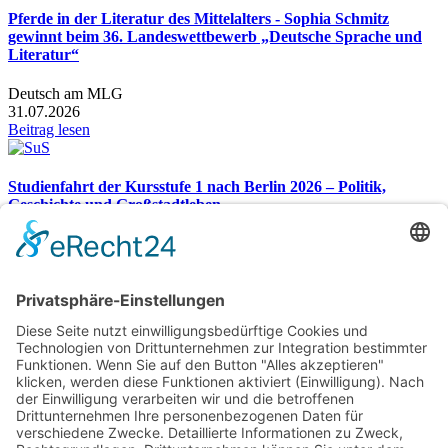
Pferde in der Literatur des Mittelalters - Sophia Schmitz
gewinnt beim 36. Landeswettbewerb „Deutsche Sprache und
Literatur“
Deutsch am MLG
31.07.2026
Beitrag lesen
Studienfahrt der Kursstufe 1 nach Berlin 2026 – Politik,
Geschichte und Großstadtleben
Studienfahrt nach Berlin 2026
26.07.2026
Beitrag lesen
Gesamtübersicht
Markgraf-Ludwig-Gymnasium
Hardstr. 2, 76530 Baden-Baden
Telefon:
07221 932366
Telefax: 07221 932370
E-Mail:
sekretariat@mlg-bad.de