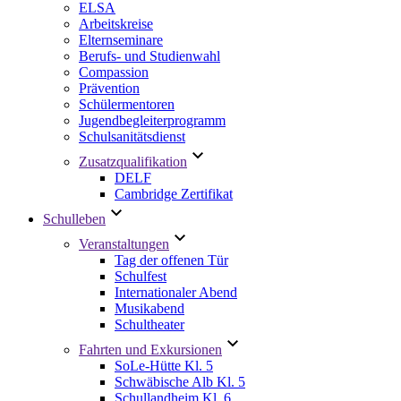
ELSA
Arbeitskreise
Elternseminare
Berufs- und Studienwahl
Compassion
Prävention
Schülermentoren
Jugendbegleiterprogramm
Schulsanitätsdienst
Zusatzqualifikation
DELF
Cambridge Zertifikat
Schulleben
Veranstaltungen
Tag der offenen Tür
Schulfest
Internationaler Abend
Musikabend
Schultheater
Fahrten und Exkursionen
SoLe-Hütte Kl. 5
Schwäbische Alb Kl. 5
Schullandheim Kl. 6