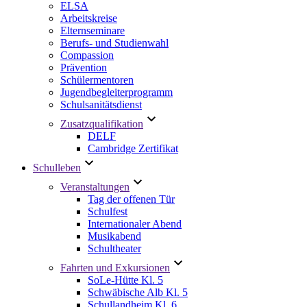
ELSA
Arbeitskreise
Elternseminare
Berufs- und Studienwahl
Compassion
Prävention
Schülermentoren
Jugendbegleiterprogramm
Schulsanitätsdienst
Zusatzqualifikation
DELF
Cambridge Zertifikat
Schulleben
Veranstaltungen
Tag der offenen Tür
Schulfest
Internationaler Abend
Musikabend
Schultheater
Fahrten und Exkursionen
SoLe-Hütte Kl. 5
Schwäbische Alb Kl. 5
Schullandheim Kl. 6