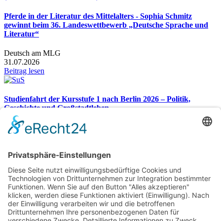
Pferde in der Literatur des Mittelalters - Sophia Schmitz
gewinnt beim 36. Landeswettbewerb „Deutsche Sprache und
Literatur“
Deutsch am MLG
31.07.2026
Beitrag lesen
Studienfahrt der Kursstufe 1 nach Berlin 2026 – Politik,
Geschichte und Großstadtleben
Studienfahrt nach Berlin 2026
26.07.2026
Beitrag lesen
Gesamtübersicht
Markgraf-Ludwig-Gymnasium
Hardstr. 2, 76530 Baden-Baden
Telefon:
07221 932366
Telefax: 07221 932370