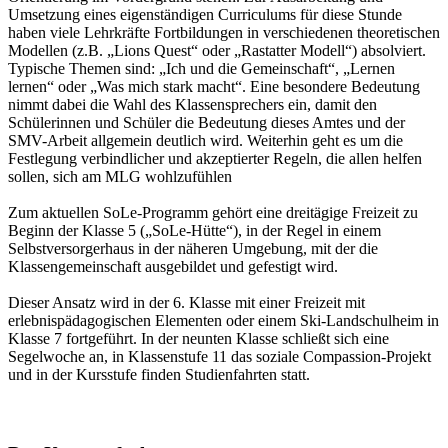
Umsetzung eines eigenständigen Curriculums für diese Stunde
haben viele Lehrkräfte Fortbildungen in verschiedenen theoretischen
Modellen (z.B. „Lions Quest“ oder „Rastatter Modell“) absolviert.
Typische Themen sind: „Ich und die Gemeinschaft“, „Lernen
lernen“ oder „Was mich stark macht“. Eine besondere Bedeutung
nimmt dabei die Wahl des Klassensprechers ein, damit den
Schülerinnen und Schüler die Bedeutung dieses Amtes und der
SMV-Arbeit allgemein deutlich wird. Weiterhin geht es um die
Festlegung verbindlicher und akzeptierter Regeln, die allen helfen
sollen, sich am MLG wohlzufühlen
Zum aktuellen SoLe-Programm gehört eine dreitägige Freizeit zu
Beginn der Klasse 5 („SoLe-Hütte“), in der Regel in einem
Selbstversorgerhaus in der näheren Umgebung, mit der die
Klassengemeinschaft ausgebildet und gefestigt wird.
Dieser Ansatz wird in der 6. Klasse mit einer Freizeit mit
erlebnispädagogischen Elementen oder einem Ski-Landschulheim in
Klasse 7 fortgeführt. In der neunten Klasse schließt sich eine
Segelwoche an, in Klassenstufe 11 das soziale Compassion-Projekt
und in der Kursstufe finden Studienfahrten statt.