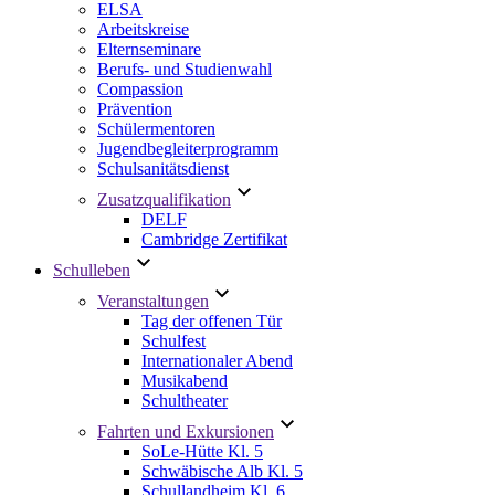
ELSA
Arbeitskreise
Elternseminare
Berufs- und Studienwahl
Compassion
Prävention
Schülermentoren
Jugendbegleiterprogramm
Schulsanitätsdienst
Zusatzqualifikation
DELF
Cambridge Zertifikat
Schulleben
Veranstaltungen
Tag der offenen Tür
Schulfest
Internationaler Abend
Musikabend
Schultheater
Fahrten und Exkursionen
SoLe-Hütte Kl. 5
Schwäbische Alb Kl. 5
Schullandheim Kl. 6