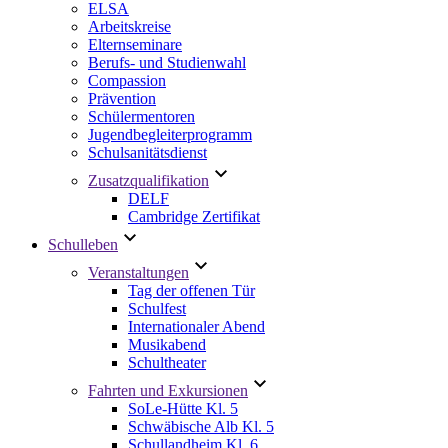
ELSA
Arbeitskreise
Elternseminare
Berufs- und Studienwahl
Compassion
Prävention
Schülermentoren
Jugendbegleiterprogramm
Schulsanitätsdienst
Zusatzqualifikation
DELF
Cambridge Zertifikat
Schulleben
Veranstaltungen
Tag der offenen Tür
Schulfest
Internationaler Abend
Musikabend
Schultheater
Fahrten und Exkursionen
SoLe-Hütte Kl. 5
Schwäbische Alb Kl. 5
Schullandheim Kl. 6