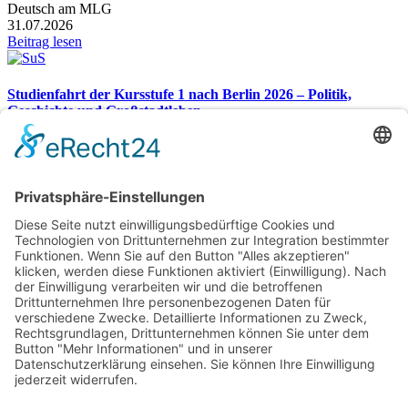
Deutsch am MLG
31.07.2026
Beitrag lesen
Studienfahrt der Kursstufe 1 nach Berlin 2026 – Politik,
Geschichte und Großstadtleben
Studienfahrt nach Berlin 2026
26.07.2026
Beitrag lesen
Gesamtübersicht
Markgraf-Ludwig-Gymnasium
Hardstr. 2, 76530 Baden-Baden
Telefon:
07221 932366
Telefax: 07221 932370
E-Mail:
sekretariat@mlg-bad.de
Footer
Cookie-Einstellungen