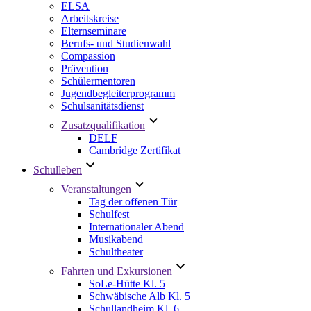
ELSA
Arbeitskreise
Elternseminare
Berufs- und Studienwahl
Compassion
Prävention
Schülermentoren
Jugendbegleiterprogramm
Schulsanitätsdienst
Zusatzqualifikation
DELF
Cambridge Zertifikat
Schulleben
Veranstaltungen
Tag der offenen Tür
Schulfest
Internationaler Abend
Musikabend
Schultheater
Fahrten und Exkursionen
SoLe-Hütte Kl. 5
Schwäbische Alb Kl. 5
Schullandheim Kl. 6