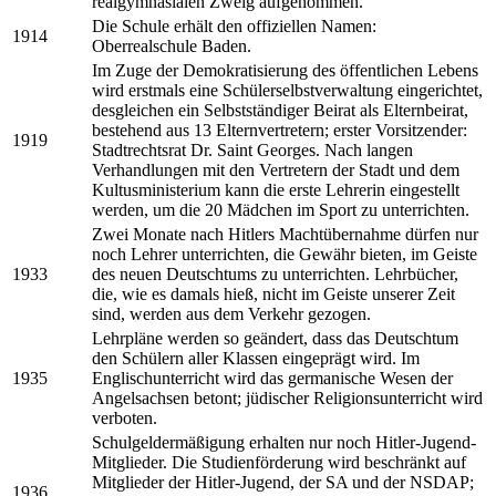
realgymnasialen Zweig aufgenommen.
Die Schule erhält den offiziellen Namen:
1914
Oberrealschule Baden.
Im Zuge der Demokratisierung des öffentlichen Lebens
wird erstmals eine Schülerselbstverwaltung eingerichtet,
desgleichen ein Selbstständiger Beirat als Elternbeirat,
bestehend aus 13 Elternvertretern; erster Vorsitzender:
1919
Stadtrechtsrat Dr. Saint Georges. Nach langen
Verhandlungen mit den Vertretern der Stadt und dem
Kultusministerium kann die erste Lehrerin eingestellt
werden, um die 20 Mädchen im Sport zu unterrichten.
Zwei Monate nach Hitlers Machtübernahme dürfen nur
noch Lehrer unterrichten, die Gewähr bieten, im Geiste
1933
des neuen Deutschtums zu unterrichten. Lehrbücher,
die, wie es damals hieß, nicht im Geiste unserer Zeit
sind, werden aus dem Verkehr gezogen.
Lehrpläne werden so geändert, dass das Deutschtum
den Schülern aller Klassen eingeprägt wird. Im
1935
Englischunterricht wird das germanische Wesen der
Angelsachsen betont; jüdischer Religionsunterricht wird
verboten.
Schulgeldermäßigung erhalten nur noch Hitler-Jugend-
Mitglieder. Die Studienförderung wird beschränkt auf
Mitglieder der Hitler-Jugend, der SA und der NSDAP;
1936