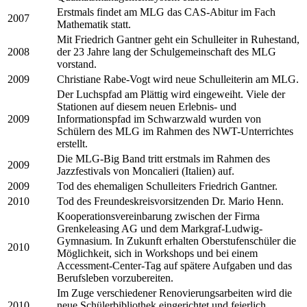
Erstmals findet am MLG das CAS-Abitur im Fach
2007
Mathematik statt.
Mit Friedrich Gantner geht ein Schulleiter in Ruhestand,
2008
der 23 Jahre lang der Schulgemeinschaft des MLG
vorstand.
2009
Christiane Rabe-Vogt wird neue Schulleiterin am MLG.
Der Luchspfad am Plättig wird eingeweiht. Viele der
Stationen auf diesem neuen Erlebnis- und
2009
Informationspfad im Schwarzwald wurden von
Schülern des MLG im Rahmen des NWT-Unterrichtes
erstellt.
Die MLG-Big Band tritt erstmals im Rahmen des
2009
Jazzfestivals von Moncalieri (Italien) auf.
2009
Tod des ehemaligen Schulleiters Friedrich Gantner.
2010
Tod des Freundeskreisvorsitzenden Dr. Mario Henn.
Kooperationsvereinbarung zwischen der Firma
Grenkeleasing AG und dem Markgraf-Ludwig-
Gymnasium. In Zukunft erhalten Oberstufenschüler die
2010
Möglichkeit, sich in Workshops und bei einem
Accessment-Center-Tag auf spätere Aufgaben und das
Berufsleben vorzubereiten.
Im Zuge verschiedener Renovierungsarbeiten wird die
2010
neue Schülerbibliothek eingerichtet und feierlich