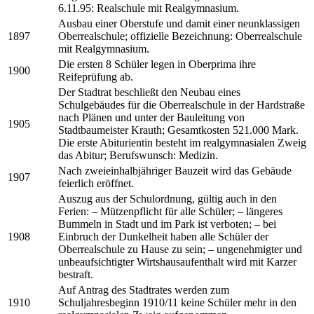
6.11.95: Realschule mit Realgymnasium.
Ausbau einer Oberstufe und damit einer neunklassigen
1897
Oberrealschule; offizielle Bezeichnung: Oberrealschule
mit Realgymnasium.
Die ersten 8 Schüler legen in Oberprima ihre
1900
Reifeprüfung ab.
Der Stadtrat beschließt den Neubau eines
Schulgebäudes für die Oberrealschule in der Hardstraße
nach Plänen und unter der Bauleitung von
1905
Stadtbaumeister Krauth; Gesamtkosten 521.000 Mark.
Die erste Abiturientin besteht im realgymnasialen Zweig
das Abitur; Berufswunsch: Medizin.
Nach zweieinhalbjähriger Bauzeit wird das Gebäude
1907
feierlich eröffnet.
Auszug aus der Schulordnung, gültig auch in den
Ferien: – Mützenpflicht für alle Schüler; – längeres
Bummeln in Stadt und im Park ist verboten; – bei
1908
Einbruch der Dunkelheit haben alle Schüler der
Oberrealschule zu Hause zu sein; – ungenehmigter und
unbeaufsichtigter Wirtshausaufenthalt wird mit Karzer
bestraft.
Auf Antrag des Stadtrates werden zum
1910
Schuljahresbeginn 1910/11 keine Schüler mehr in den