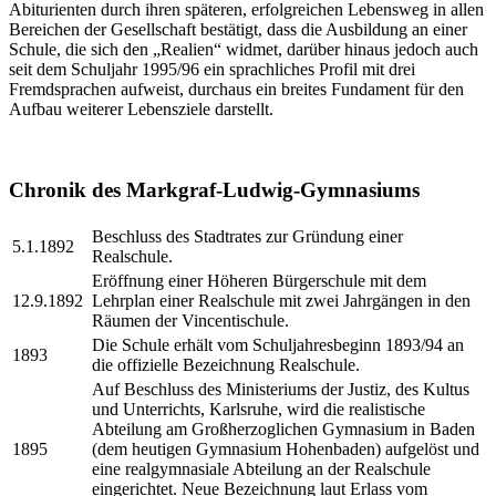
Abiturienten durch ihren späteren, erfolgreichen Lebensweg in allen
Bereichen der Gesellschaft bestätigt, dass die Ausbildung an einer
Schule, die sich den „Realien“ widmet, darüber hinaus jedoch auch
seit dem Schuljahr 1995/96 ein sprachliches Profil mit drei
Fremdsprachen aufweist, durchaus ein breites Fundament für den
Aufbau weiterer Lebensziele darstellt.
Chronik des Markgraf-Ludwig-Gymnasiums
Beschluss des Stadtrates zur Gründung einer
5.1.1892
Realschule.
Eröffnung einer Höheren Bürgerschule mit dem
12.9.1892
Lehrplan einer Realschule mit zwei Jahrgängen in den
Räumen der Vincentischule.
Die Schule erhält vom Schuljahresbeginn 1893/94 an
1893
die offizielle Bezeichnung Realschule.
Auf Beschluss des Ministeriums der Justiz, des Kultus
und Unterrichts, Karlsruhe, wird die realistische
Abteilung am Großherzoglichen Gymnasium in Baden
1895
(dem heutigen Gymnasium Hohenbaden) aufgelöst und
eine realgymnasiale Abteilung an der Realschule
eingerichtet. Neue Bezeichnung laut Erlass vom