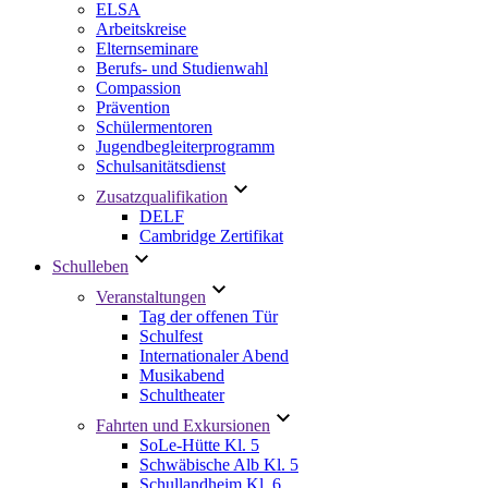
ELSA
Arbeitskreise
Elternseminare
Berufs- und Studienwahl
Compassion
Prävention
Schülermentoren
Jugendbegleiterprogramm
Schulsanitätsdienst
Zusatzqualifikation
DELF
Cambridge Zertifikat
Schulleben
Veranstaltungen
Tag der offenen Tür
Schulfest
Internationaler Abend
Musikabend
Schultheater
Fahrten und Exkursionen
SoLe-Hütte Kl. 5
Schwäbische Alb Kl. 5
Schullandheim Kl. 6