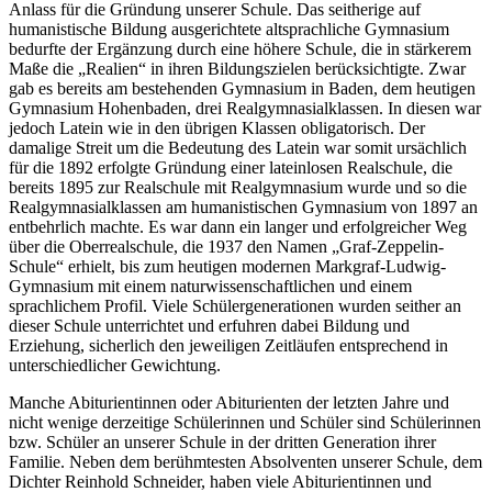
Anlass für die Gründung unserer Schule. Das seitherige auf
humanistische Bildung ausgerichtete altsprachliche Gymnasium
bedurfte der Ergänzung durch eine höhere Schule, die in stärkerem
Maße die „Realien“ in ihren Bildungszielen berücksichtigte. Zwar
gab es bereits am bestehenden Gymnasium in Baden, dem heutigen
Gymnasium Hohenbaden, drei Realgymnasialklassen. In diesen war
jedoch Latein wie in den übrigen Klassen obligatorisch. Der
damalige Streit um die Bedeutung des Latein war somit ursächlich
für die 1892 erfolgte Gründung einer lateinlosen Realschule, die
bereits 1895 zur Realschule mit Realgymnasium wurde und so die
Realgymnasialklassen am humanistischen Gymnasium von 1897 an
entbehrlich machte. Es war dann ein langer und erfolgreicher Weg
über die Oberrealschule, die 1937 den Namen „Graf-Zeppelin-
Schule“ erhielt, bis zum heutigen modernen Markgraf-Ludwig-
Gymnasium mit einem naturwissenschaftlichen und einem
sprachlichem Profil. Viele Schülergenerationen wurden seither an
dieser Schule unterrichtet und erfuhren dabei Bildung und
Erziehung, sicherlich den jeweiligen Zeitläufen entsprechend in
unterschiedlicher Gewichtung.
Manche Abiturientinnen oder Abiturienten der letzten Jahre und
nicht wenige derzeitige Schülerinnen und Schüler sind Schülerinnen
bzw. Schüler an unserer Schule in der dritten Generation ihrer
Familie. Neben dem berühmtesten Absolventen unserer Schule, dem
Dichter Reinhold Schneider, haben viele Abiturientinnen und