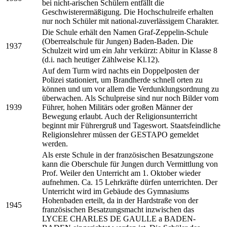
bei nicht-arischen Schülern entfällt die
Geschwisterermäßigung. Die Hochschulreife erhalten
nur noch Schüler mit national-zuverlässigem Charakter.
Die Schule erhält den Namen Graf-Zeppelin-Schule
(Oberrealschule für Jungen) Baden-Baden. Die
1937
Schulzeit wird um ein Jahr verkürzt: Abitur in Klasse 8
(d.i. nach heutiger Zählweise Kl.12).
Auf dem Turm wird nachts ein Doppelposten der
Polizei stationiert, um Brandherde schnell orten zu
können und um vor allem die Verdunklungsordnung zu
überwachen. Als Schulpreise sind nur noch Bilder vom
1939
Führer, hohen Militärs oder großen Männer der
Bewegung erlaubt. Auch der Religionsunterricht
beginnt mir Führergruß und Tageswort. Staatsfeindliche
Religionslehrer müssen der GESTAPO gemeldet
werden.
Als erste Schule in der französischen Besatzungszone
kann die Oberschule für Jungen durch Vermittlung von
Prof. Weiler den Unterricht am 1. Oktober wieder
aufnehmen. Ca. 15 Lehrkräfte dürfen unterrichten. Der
Unterricht wird im Gebäude des Gymnasiums
Hohenbaden erteilt, da in der Hardstraße von der
1945
französischen Besatzungsmacht inzwischen das
LYCEE CHARLES DE GAULLE a BADEN-