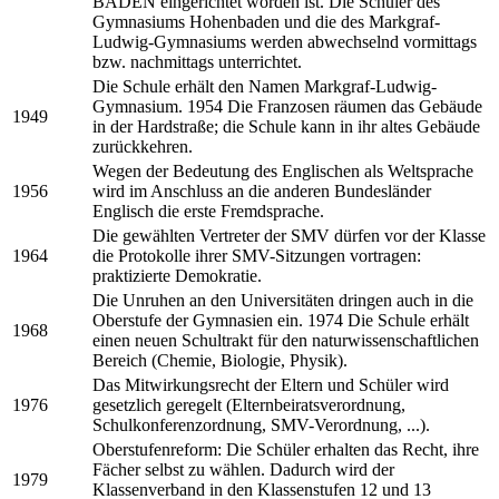
BADEN eingerichtet worden ist. Die Schüler des
Gymnasiums Hohenbaden und die des Markgraf-
Ludwig-Gymnasiums werden abwechselnd vormittags
bzw. nachmittags unterrichtet.
Die Schule erhält den Namen Markgraf-Ludwig-
Gymnasium. 1954 Die Franzosen räumen das Gebäude
1949
in der Hardstraße; die Schule kann in ihr altes Gebäude
zurückkehren.
Wegen der Bedeutung des Englischen als Weltsprache
1956
wird im Anschluss an die anderen Bundesländer
Englisch die erste Fremdsprache.
Die gewählten Vertreter der SMV dürfen vor der Klasse
1964
die Protokolle ihrer SMV-Sitzungen vortragen:
praktizierte Demokratie.
Die Unruhen an den Universitäten dringen auch in die
Oberstufe der Gymnasien ein. 1974 Die Schule erhält
1968
einen neuen Schultrakt für den naturwissenschaftlichen
Bereich (Chemie, Biologie, Physik).
Das Mitwirkungsrecht der Eltern und Schüler wird
1976
gesetzlich geregelt (Elternbeiratsverordnung,
Schulkonferenzordnung, SMV-Verordnung, ...).
Oberstufenreform: Die Schüler erhalten das Recht, ihre
Fächer selbst zu wählen. Dadurch wird der
1979
Klassenverband in den Klassenstufen 12 und 13