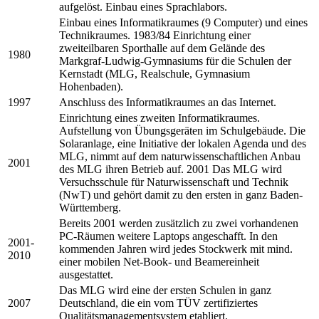
aufgelöst. Einbau eines Sprachlabors.
Einbau eines Informatikraumes (9 Computer) und eines
Technikraumes. 1983/84 Einrichtung einer
zweiteilbaren Sporthalle auf dem Gelände des
1980
Markgraf-Ludwig-Gymnasiums für die Schulen der
Kernstadt (MLG, Realschule, Gymnasium
Hohenbaden).
1997
Anschluss des Informatikraumes an das Internet.
Einrichtung eines zweiten Informatikraumes.
Aufstellung von Übungsgeräten im Schulgebäude. Die
Solaranlage, eine Initiative der lokalen Agenda und des
MLG, nimmt auf dem naturwissenschaftlichen Anbau
2001
des MLG ihren Betrieb auf. 2001 Das MLG wird
Versuchsschule für Naturwissenschaft und Technik
(NwT) und gehört damit zu den ersten in ganz Baden-
Württemberg.
Bereits 2001 werden zusätzlich zu zwei vorhandenen
PC-Räumen weitere Laptops angeschafft. In den
2001-
kommenden Jahren wird jedes Stockwerk mit mind.
2010
einer mobilen Net-Book- und Beamereinheit
ausgestattet.
Das MLG wird eine der ersten Schulen in ganz
2007
Deutschland, die ein vom TÜV zertifiziertes
Qualitätsmanagementsystem etabliert.