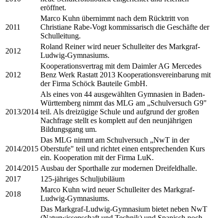
eröffnet.
Marco Kuhn übernimmt nach dem Rücktritt von
2011
Christiane Rabe-Vogt kommissarisch die Geschäfte der
Schulleitung.
Roland Reiner wird neuer Schulleiter des Markgraf-
2012
Ludwig-Gymnasiums.
Kooperationsvertrag mit dem Daimler AG Mercedes
2012
Benz Werk Rastatt 2013 Kooperationsvereinbarung mit
der Firma Schöck Bauteile GmbH.
Als eines von 44 ausgewählten Gymnasien in Baden-
Württemberg nimmt das MLG am „Schulversuch G9"
2013/2014
teil. Als dreizügige Schule und aufgrund der großen
Nachfrage stellt es komplett auf den neunjährigen
Bildungsgang um.
Das MLG nimmt am Schulversuch „NwT in der
2014/2015
Oberstufe" teil und richtet einen entsprechenden Kurs
ein. Kooperation mit der Firma LuK.
2014/2015
Ausbau der Sporthalle zur modernen Dreifeldhalle.
2017
125-jähriges Schuljubiläum
Marco Kuhn wird neuer Schulleiter des Markgraf-
2018
Ludwig-Gymnasiums.
Das Markgraf-Ludwig-Gymnasium bietet neben NwT
(Naturwissenschaft und Technik) und Spanisch noch