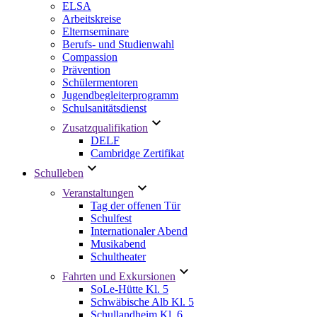
ELSA
Arbeitskreise
Elternseminare
Berufs- und Studienwahl
Compassion
Prävention
Schülermentoren
Jugendbegleiterprogramm
Schulsanitätsdienst
Zusatzqualifikation
DELF
Cambridge Zertifikat
Schulleben
Veranstaltungen
Tag der offenen Tür
Schulfest
Internationaler Abend
Musikabend
Schultheater
Fahrten und Exkursionen
SoLe-Hütte Kl. 5
Schwäbische Alb Kl. 5
Schullandheim Kl. 6