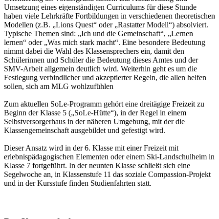
Umsetzung eines eigenständigen Curriculums für diese Stunde
haben viele Lehrkräfte Fortbildungen in verschiedenen theoretischen
Modellen (z.B. „Lions Quest“ oder „Rastatter Modell“) absolviert.
Typische Themen sind: „Ich und die Gemeinschaft“, „Lernen
lernen“ oder „Was mich stark macht“. Eine besondere Bedeutung
nimmt dabei die Wahl des Klassensprechers ein, damit den
Schülerinnen und Schüler die Bedeutung dieses Amtes und der
SMV-Arbeit allgemein deutlich wird. Weiterhin geht es um die
Festlegung verbindlicher und akzeptierter Regeln, die allen helfen
sollen, sich am MLG wohlzufühlen
Zum aktuellen SoLe-Programm gehört eine dreitägige Freizeit zu
Beginn der Klasse 5 („SoLe-Hütte“), in der Regel in einem
Selbstversorgerhaus in der näheren Umgebung, mit der die
Klassengemeinschaft ausgebildet und gefestigt wird.
Dieser Ansatz wird in der 6. Klasse mit einer Freizeit mit
erlebnispädagogischen Elementen oder einem Ski-Landschulheim in
Klasse 7 fortgeführt. In der neunten Klasse schließt sich eine
Segelwoche an, in Klassenstufe 11 das soziale Compassion-Projekt
und in der Kursstufe finden Studienfahrten statt.