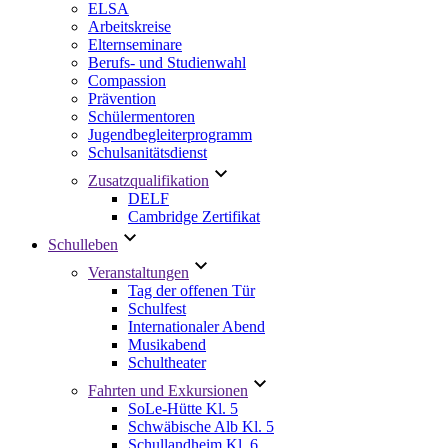
ELSA
Arbeitskreise
Elternseminare
Berufs- und Studienwahl
Compassion
Prävention
Schülermentoren
Jugendbegleiterprogramm
Schulsanitätsdienst
Zusatzqualifikation
DELF
Cambridge Zertifikat
Schulleben
Veranstaltungen
Tag der offenen Tür
Schulfest
Internationaler Abend
Musikabend
Schultheater
Fahrten und Exkursionen
SoLe-Hütte Kl. 5
Schwäbische Alb Kl. 5
Schullandheim Kl. 6