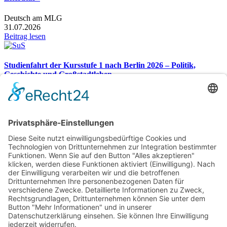
Deutsch am MLG
31.07.2026
Beitrag lesen
Studienfahrt der Kursstufe 1 nach Berlin 2026 – Politik,
Geschichte und Großstadtleben
Studienfahrt nach Berlin 2026
26.07.2026
Beitrag lesen
Gesamtübersicht
Markgraf-Ludwig-Gymnasium
Hardstr. 2, 76530 Baden-Baden
Telefon:
07221 932366
Telefax: 07221 932370
E-Mail:
sekretariat@mlg-bad.de
Footer