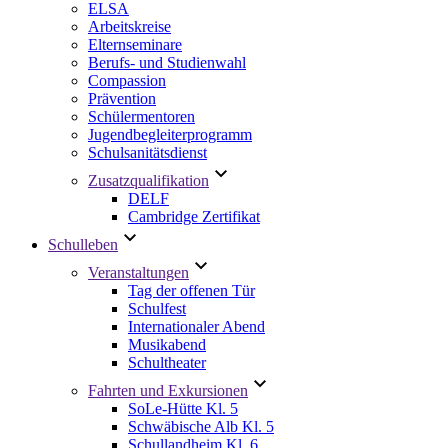
ELSA
Arbeitskreise
Elternseminare
Berufs- und Studienwahl
Compassion
Prävention
Schülermentoren
Jugendbegleiterprogramm
Schulsanitätsdienst
Zusatzqualifikation
DELF
Cambridge Zertifikat
Schulleben
Veranstaltungen
Tag der offenen Tür
Schulfest
Internationaler Abend
Musikabend
Schultheater
Fahrten und Exkursionen
SoLe-Hütte Kl. 5
Schwäbische Alb Kl. 5
Schullandheim Kl. 6