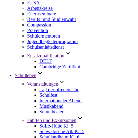
ELSA
Arbeitskreise
Elternseminare
Berufs- und Studienwahl
Compassion
Prävention
Schülermentoren
Jugendbegleiterprogramm
Schulsanitätsdienst
Zusatzqualifikation
DELF
Cambridge Zertifikat
Schulleben
Veranstaltungen
Tag der offenen Tür
Schulfest
Internationaler Abend
Musikabend
Schultheater
Fahrten und Exkursionen
SoLe-Hütte Kl. 5
Schwäbische Alb Kl. 5
Schullandheim Kl. 6