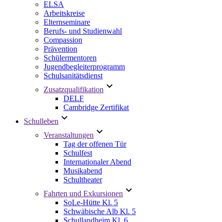
ELSA
Arbeitskreise
Elternseminare
Berufs- und Studienwahl
Compassion
Prävention
Schülermentoren
Jugendbegleiterprogramm
Schulsanitätsdienst
Zusatzqualifikation
DELF
Cambridge Zertifikat
Schulleben
Veranstaltungen
Tag der offenen Tür
Schulfest
Internationaler Abend
Musikabend
Schultheater
Fahrten und Exkursionen
SoLe-Hütte Kl. 5
Schwäbische Alb Kl. 5
Schullandheim Kl. 6