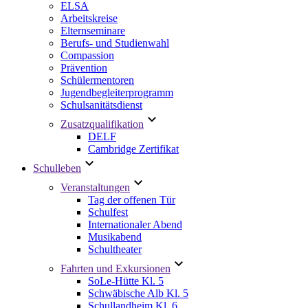
ELSA
Arbeitskreise
Elternseminare
Berufs- und Studienwahl
Compassion
Prävention
Schülermentoren
Jugendbegleiterprogramm
Schulsanitätsdienst
Zusatzqualifikation
DELF
Cambridge Zertifikat
Schulleben
Veranstaltungen
Tag der offenen Tür
Schulfest
Internationaler Abend
Musikabend
Schultheater
Fahrten und Exkursionen
SoLe-Hütte Kl. 5
Schwäbische Alb Kl. 5
Schullandheim Kl. 6