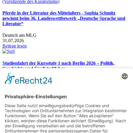
Pferde in der Literatur des Mittelalters - Sophia Schmitz
gewinnt beim 36. Landeswettbewerb „Deutsche Sprache und
Literatur“
Deutsch am MLG
31.07.2026
Beitrag lesen
Studienfahrt der Kursstufe 1 nach Berlin 2026 – Politik,
Geschichte und Großstadtleben
Studienfahrt nach Berlin 2026
26.07.2026
Beitrag lesen
Gesamtübersicht
Markgraf-Ludwig-Gymnasium
Hardstr. 2, 76530 Baden-Baden
Telefon:
07221 932366
Telefax: 07221 932370