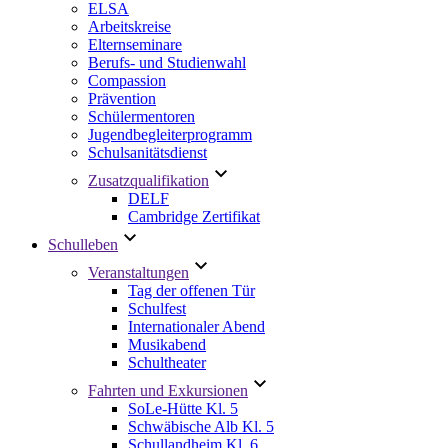
ELSA
Arbeitskreise
Elternseminare
Berufs- und Studienwahl
Compassion
Prävention
Schülermentoren
Jugendbegleiterprogramm
Schulsanitätsdienst
Zusatzqualifikation
DELF
Cambridge Zertifikat
Schulleben
Veranstaltungen
Tag der offenen Tür
Schulfest
Internationaler Abend
Musikabend
Schultheater
Fahrten und Exkursionen
SoLe-Hütte Kl. 5
Schwäbische Alb Kl. 5
Schullandheim Kl. 6