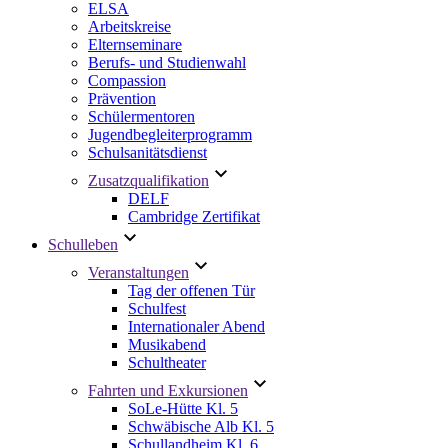
ELSA
Arbeitskreise
Elternseminare
Berufs- und Studienwahl
Compassion
Prävention
Schülermentoren
Jugendbegleiterprogramm
Schulsanitätsdienst
Zusatzqualifikation
DELF
Cambridge Zertifikat
Schulleben
Veranstaltungen
Tag der offenen Tür
Schulfest
Internationaler Abend
Musikabend
Schultheater
Fahrten und Exkursionen
SoLe-Hütte Kl. 5
Schwäbische Alb Kl. 5
Schullandheim Kl. 6