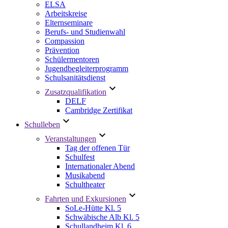
ELSA
Arbeitskreise
Elternseminare
Berufs- und Studienwahl
Compassion
Prävention
Schülermentoren
Jugendbegleiterprogramm
Schulsanitätsdienst
Zusatzqualifikation
DELF
Cambridge Zertifikat
Schulleben
Veranstaltungen
Tag der offenen Tür
Schulfest
Internationaler Abend
Musikabend
Schultheater
Fahrten und Exkursionen
SoLe-Hütte Kl. 5
Schwäbische Alb Kl. 5
Schullandheim Kl. 6