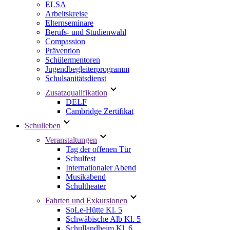
ELSA
Arbeitskreise
Elternseminare
Berufs- und Studienwahl
Compassion
Prävention
Schülermentoren
Jugendbegleiterprogramm
Schulsanitätsdienst
Zusatzqualifikation
DELF
Cambridge Zertifikat
Schulleben
Veranstaltungen
Tag der offenen Tür
Schulfest
Internationaler Abend
Musikabend
Schultheater
Fahrten und Exkursionen
SoLe-Hütte Kl. 5
Schwäbische Alb Kl. 5
Schullandheim Kl. 6