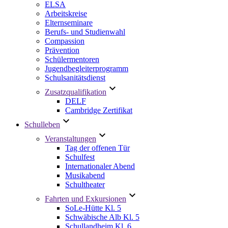
ELSA
Arbeitskreise
Elternseminare
Berufs- und Studienwahl
Compassion
Prävention
Schülermentoren
Jugendbegleiterprogramm
Schulsanitätsdienst
Zusatzqualifikation
DELF
Cambridge Zertifikat
Schulleben
Veranstaltungen
Tag der offenen Tür
Schulfest
Internationaler Abend
Musikabend
Schultheater
Fahrten und Exkursionen
SoLe-Hütte Kl. 5
Schwäbische Alb Kl. 5
Schullandheim Kl. 6